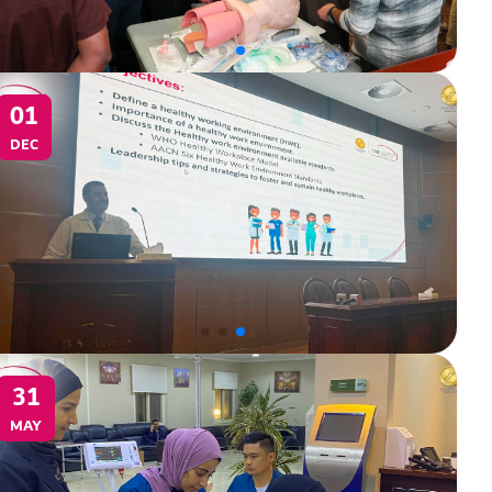
01
DEC
31
MAY