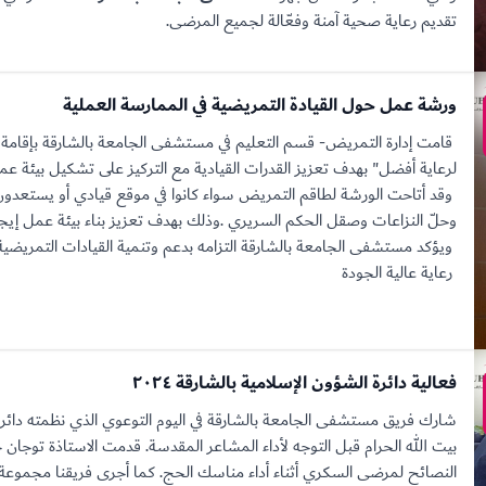
تقديم رعاية صحية آمنة وفعّالة لجميع المرضى.
ورشة عمل حول القيادة التمريضية في الممارسة العملية
قامت إدارة التمريض- قسم التعليم في مستشفى الجامعة بالشارقة بإقامة ور
لرعاية أفضل" بهدف تعزيز القدرات القيادية مع التركيز على تشكيل بيئة عم
وقد أتاحت الورشة لطاقم التمريض سواء كانوا في موقع قيادي أو يستعدون للق
وحلّ النزاعات وصقل الحكم السريري .وذلك بهدف تعزيز بناء بيئة عمل إيجاب
ويؤكد مستشفى الجامعة بالشارقة التزامه بدعم وتنمية القيادات التمريضية 
رعاية عالية الجودة
فعالية دائرة الشؤون الإسلامية بالشارقة ٢٠٢٤
شارك فريق مستشفى الجامعة بالشارقة في اليوم التوعوي الذي نظمته دائرة
بيت الله الحرام قبل التوجه لأداء المشاعر المقدسة. قدمت الاستاذة ت
النصائح لمرضى السكري أثناء أداء مناسك الحج. كما أجرى فريقنا مجموعة