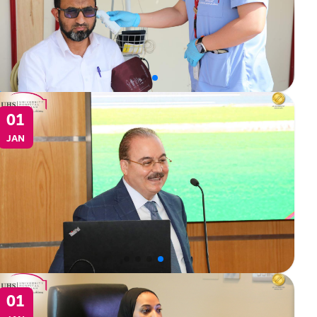
01
JAN
01