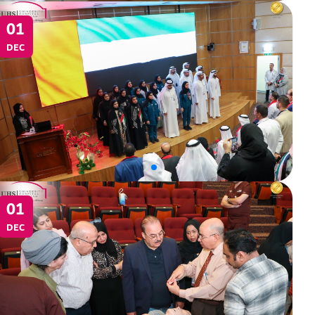
01
DEC
01
DEC