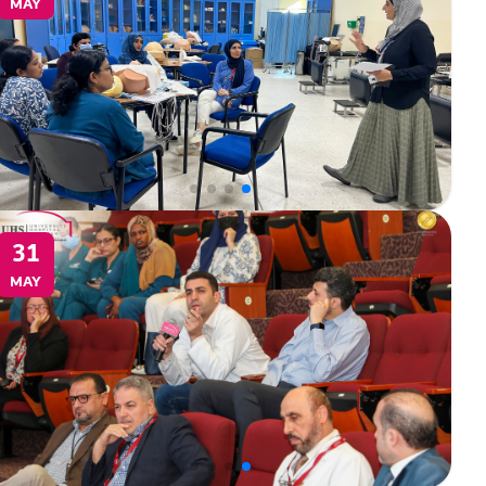
MAY
31
MAY