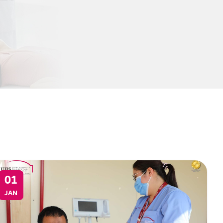
01
JAN