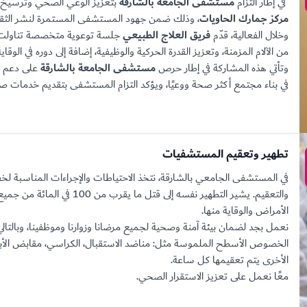
في إطار التزام
مستشفى الجامعة بالشارقة
بتعزيز الوعي الصحي وترسيخ د
مركز جمارك الحاويات
، وذلك ضمن جهود المستشفى المستمرة لنشر الثقافة
وخلال الفعالية، قدّم
فريق العلاج الطبيعي
جلسة توعوية متخصصة تناولت أه
من الآلام المزمنة، وتعزيز القدرة الحركية والوظيفية، إضافة إلى دوره في الوق
وتأتي هذه المشاركة في إطار حرص
مستشفى الجامعة بالشارقة
على دعم ا
في بناء مجتمع أكثر صحة ووعيًا، ويؤكد التزام المستشفى بتقديم خدمات 
تطهير وتعقيم المستشفيات
في المستشفى الجامعي بالشارقة، نتخذ الاحتياطات والإجراءات المناسبة ل
والتعقيم. يشير التطهير نفسه إل
الأمراض والوقاية منها.
نعمل بجد لضمان بيئة آمنة وصحية لجميع مرضانا وزوارنا وموظفينا، وبالت
الخصوص الأسطح الملموسة مثل: مناضد الاستقبال، الكراسي، مقابض الأبواب،
الأخرى يتم تعقيمها كل ساعة.
معًا نعمل على تعزيز الاستقرار الصحي.