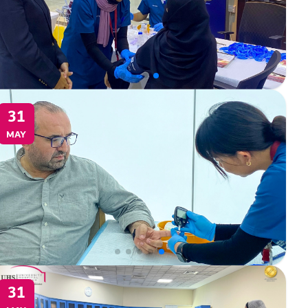
31
MAY
31