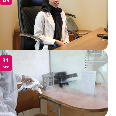
JAN
31
DEC