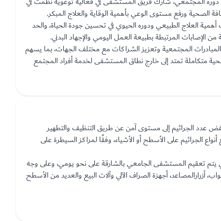
وره المجتمعي، شارك فريق المستشفى في فعالية توعوية نُظّمت في
 الصحية ورفع مستوى الوعي بأهمية الوقاية والعلاج المبكر.
مية العلاج الطبيعي ودوره الحيوي في تحسين جودة الحياة، والحد
اية من الإصابات المرتبطة بطبيعة العمل اليومي والإجهاد البدني.
لمبادرات المجتمعية وتعزيز الشراكات مع مختلف الجهات، بما يسهم
صحية متكاملة تمتد إلى خارج نطاق المستشفى لخدمة أفراد المجتمع
خفض عدد الجراثيم إلى مستوى آمن عن طريق التنظيف والتطهير
ى قتل ما يقرب من 100 في المائة من جميع أنواع الجراثيم على الأسطح أو الأشياء، وفقًا لمراكز السيطرة على
الي يتم تعقيم المستشفى الجامعي بالشارقة على نحو يومي، وعلى وجه
 أزرارالمصاعد، أجهزة الصراف الآلي وآلات البيع والعديد من الأسطح